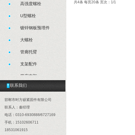
共4条 每页20条 页次：1/1
高强度螺栓
U型螺栓
镀锌钢板预埋件
大螺栓
管廊托臂
支架配件
管廊支架
联系我们
抗震配件
邯郸市时方硕紧固件有限公司
联系人：秦经理
电话：0310-6930888/6727169
手机：15102606711
18531061915