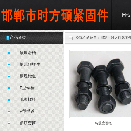
网站
产品分类
您现在的位置：
邯郸市时方硕紧固
预埋滑槽
槽式预埋件
预埋槽道
T型螺栓
地脚螺栓
V型槽道
钢筋套筒
高强度螺栓