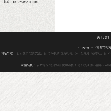
邮箱：1510509@qq.com
|
关于我们
Copyright(C) 邯
网站导航：
管廊支架
管廊支架厂家
管廊托臂
管廊托臂厂家
T型螺栓
T型螺栓厂家
不
友情链接：
管片螺栓
地脚螺栓
化学锚栓
折弯机模具
液压翻板
不锈