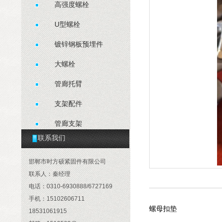
高强度螺栓
U型螺栓
镀锌钢板预埋件
大螺栓
管廊托臂
支架配件
管廊支架
联系我们
抗震配件
邯郸市时方硕紧固件有限公司
联系人：秦经理
电话：0310-6930888/6727169
手机：15102606711
螺母扣垫
18531061915