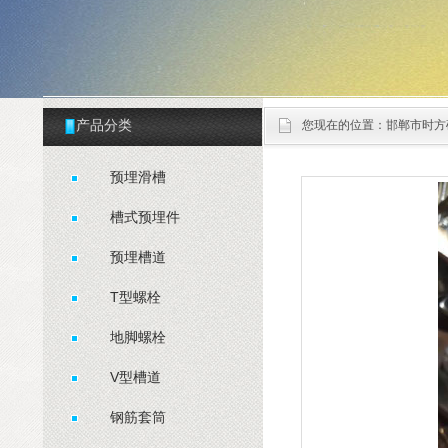
产品分类
您现在的位置：
邯郸市时方
预埋滑槽
槽式预埋件
预埋槽道
T型螺栓
地脚螺栓
V型槽道
钢筋套筒