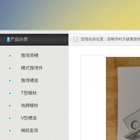
产品分类
您现在的位置：
邯郸市时方硕紧固
预埋滑槽
槽式预埋件
预埋槽道
T型螺栓
地脚螺栓
V型槽道
钢筋套筒