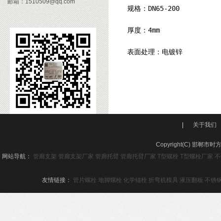
邮箱：1510509@qq.com
规格：
DN65-200
厚度：
4mm
表面处理：电镀锌
|
关于我们
Copyright(C) 邯
网站导航：
管廊支架
管廊支架厂家
管廊托臂
管廊托臂厂家
T型螺栓
T型螺栓厂家
不
友情链接：
管片螺栓
地脚螺栓
化学锚栓
折弯机模具
液压翻板
不锈