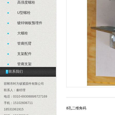
高强度螺栓
U型螺栓
镀锌钢板预埋件
大螺栓
管廊托臂
支架配件
管廊支架
联系我们
抗震配件
邯郸市时方硕紧固件有限公司
联系人：秦经理
电话：0310-6930888/6727169
手机：15102606711
8
孔二维角码
18531061915